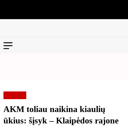
Apie mus
Kontaktai
Skelbimai-reklama
Prenumerata
Sekmadienis, 9 rugpjūčio 2026
Home
AKM toliau naikina kiaulių ūkius: šįsyk – Klaipėdos rajone
- Aktualijos
AKM toliau naikina kiaulių
ūkius: šįsyk – Klaipėdos rajone