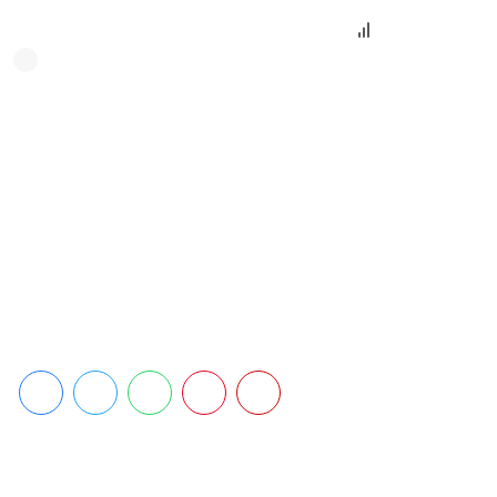
Darbas
2024 5 liepos
0 Comments
391 Views
Daugėja afrikiniu kiaulių maru (AKM) užsikrėtusių kiaulių ūkių.
Trečiadienį patvirtintas jau trečias viruso židinys Lietuvoje, šįsyk –
penkias kiaules laikiusiame ūkyje Klaipėdos rajone, Priekulės
seniūnijoje. Valstybinės maisto ir veterinarijos tarnybos (VMVT)
specialistai nustatė apsaugos ir priežiūros zonas, sudarė epizootinio
tyrimo grupę, siekdama nustatyti ligos į kiaulių laikymo vietą
patekimo kelius. Dėl minėtų protrūkių į ribojimų […]
Share This Article: