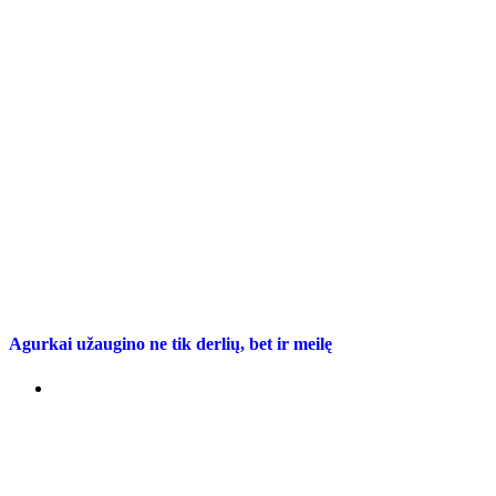
Agurkai užaugino ne tik derlių, bet ir meilę
2026 7 rugpjūčio