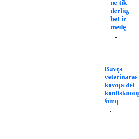
ne tik
derlių,
bet ir
meilę
2026 7
rugpjūčio
Buvęs
veterinaras
kovoja dėl
konfiskuotų
šunų
2026 5
rugpjūčio