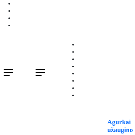
Apie mus
Kontaktai
Šeštadienis, 8 rugpjūčio 2026
Skelbimai-reklama
Prenumerata
Pradžia
Aktualijos
Krašto naujienos
Verslas
Švietimas
Kultūra
Žmonės
Sportas
Agurkai
užaugino